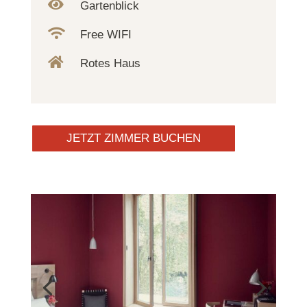

Gartenblick

Free WIFI

Rotes Haus
JETZT ZIMMER BUCHEN