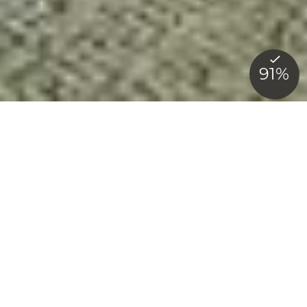
DAS LITERATURHOTEL
HOTEL WEDINA
HAMBURG
Sie fragen sich, was Margriet de Moor,
Henning Mankell und Martin Walser mit
dem Hotel Wedina verbindet? Ganz