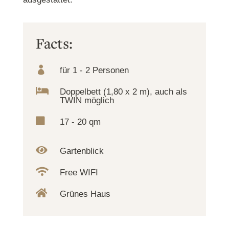
Facts:

für 1 - 2 Personen

Doppelbett (1,80 x 2 m), auch als
TWIN möglich

17 - 20 qm

Gartenblick

Free WIFI

Grünes Haus