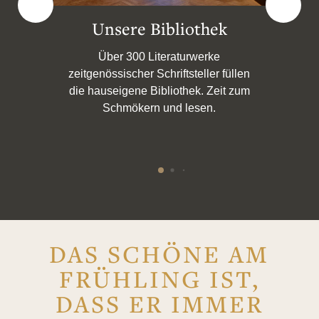
Unser Garten
Die grüne Stadtoase: Liebevoll mit
len
viel grün gestaltet, genießen Sie im
zum
grünen Garten einen Kaffee oder
K
lesen ein Buch.
DAS SCHÖNE AM
FRÜHLING IST,
DASS ER IMMER