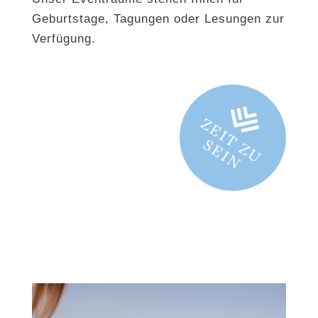
Geburtstage, Tagungen oder Lesungen zur
Verfügung.
Z
E
I
T
Z
U
E
I
S
N