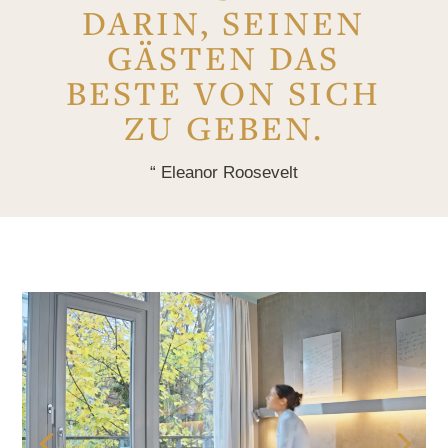
DARIN, SEINEN
GÄSTEN DAS
BESTE VON SICH
ZU GEBEN.
“ Eleanor Roosevelt
Video-
Player