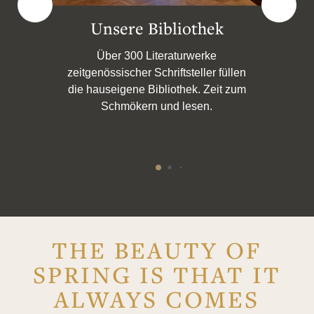
Unser Garten
Die grüne Stadtoase: Liebevoll mit
len
viel grün gestaltet, genießen Sie im
zum
grünen Garten einen Kaffee oder
K
lesen ein Buch.
THE BEAUTY OF
SPRING IS THAT IT
ALWAYS COMES